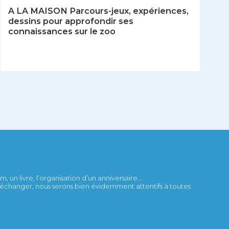
A LA MAISON Parcours-jeux, expériences,
dessins pour approfondir ses
connaissances sur le zoo
 un livre, l’organisation d’un anniversaire...
et échanger, nous serons bien évidemment attentifs à toutes