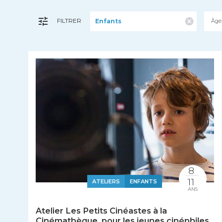
FILTRER
Enfants
Âge
8
11
ATELIERS
ENFANTS
ANS
Atelier Les Petits Cinéastes à la
Cinémathèque, pour les jeunes cinéphiles