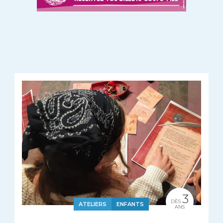
3
DÈS
ATELIERS
ENFANTS
ANS