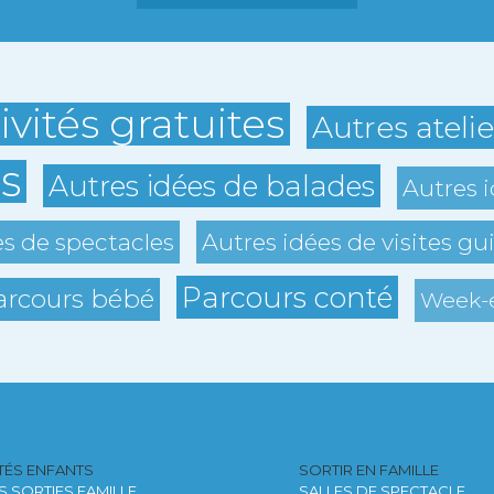
ivités gratuites
Autres ateli
s
Autres idées de balades
Autres i
es de spectacles
Autres idées de visites gu
Parcours conté
arcours bébé
Week-e
ITÉS ENFANTS
SORTIR EN FAMILLE
S SORTIES FAMILLE
SALLES DE SPECTACLE