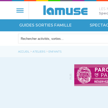
LES 
Spect
GUIDES SORTIES FAMILLE
SPECTA
NATURE
ÉCOUT
>
>
ACCUEIL
ATELIERS
ENFANTS
MONUM
PUB