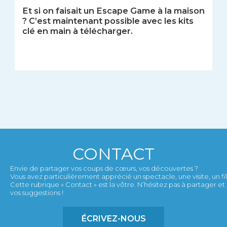
Et si on faisait un Escape Game à la maison
? C’est maintenant possible avec les kits
clé en main à télécharger.
CONTACT
Envie de partager vos coups de cœurs, vos découvertes ?
Vous avez particulièrement apprécié un spectacle, une visite, un film,
Cette rubrique « Contact » est la vôtre. N’hésitez pas à partager 
vos suggestions !
ÉCRIVEZ-NOUS