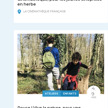
en herbe
LA CINÉMATHÈQUE FRANÇAISE
4
9
ATELIERS
ENFANTS
ANS
Pouce ! Vive la nature, pour une