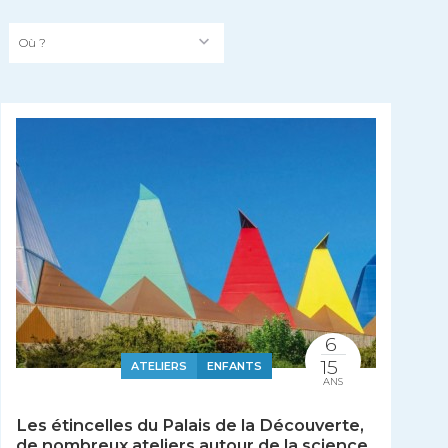
Où ?
6
15
ATELIERS
ENFANTS
ANS
Les étincelles du Palais de la Découverte,
de nombreux ateliers autour de la science