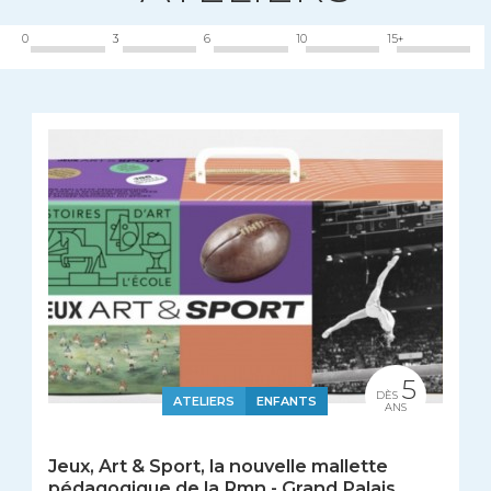
0
3
6
10
15+
5
DÈS
ATELIERS
ENFANTS
ANS
Jeux, Art & Sport, la nouvelle mallette
pédagogique de la Rmn - Grand Palais