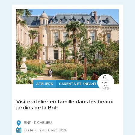
6
10
ATELIERS
PARENTS ET ENFANTS
ANS
Visite-atelier en famille dans les beaux
jardins de la BnF
BNF - RICHELIEU
Du
14
juin
au
6
sept.
2026