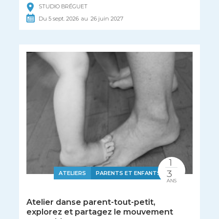
STUDIO BRÉGUET
Du
5
sept.
2026
au
26
juin
2027
1
3
ATELIERS
PARENTS ET ENFANTS
ANS
Atelier danse parent-tout-petit,
explorez et partagez le mouvement