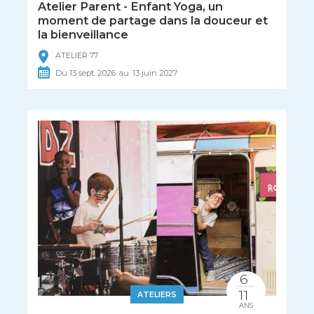
Atelier Parent - Enfant Yoga, un
moment de partage dans la douceur et
la bienveillance
ATELIER 77
Du
13
sept.
2026
au
13
juin
2027
6
11
ATELIERS
ANS