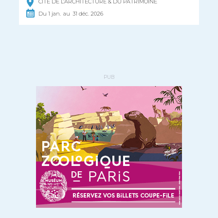
CITÉ DE L’ARCHITECTURE & DU PATRIMOINE
Du
1
jan.
au
31
déc.
2026
PUB