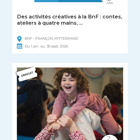
ANS
Des activités créatives à la BnF : contes,
ateliers à quatre mains, ...
BNF - FRANÇOIS MITTERRAND
Du
1
jan.
au
30
sept.
2026
2