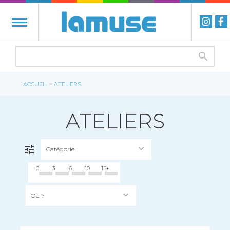
>
ACCUEIL
ATELIERS
ATELIERS
Catégorie
FILTRER
0
3
6
10
15+
Où ?