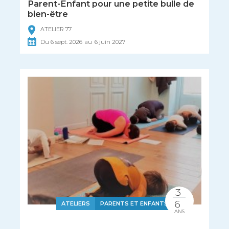
Parent-Enfant pour une petite bulle de
bien-être
ATELIER 77
Du
6
sept.
2026
au
6
juin
2027
3
6
ATELIERS
PARENTS ET ENFANTS
ANS