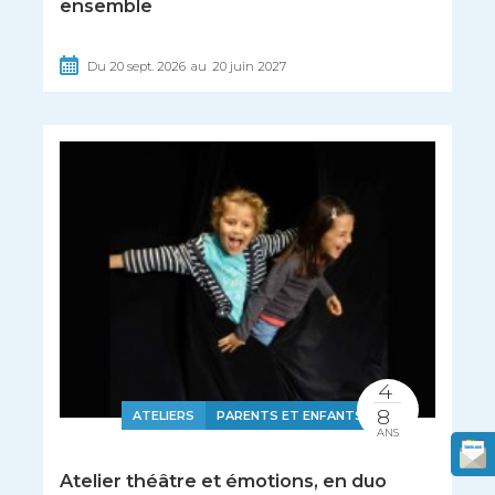
ensemble
Du
20
sept.
2026
au
20
juin
2027
4
8
ATELIERS
PARENTS ET ENFANTS
ANS
Atelier théâtre et émotions, en duo