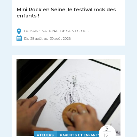
Mini Rock en Seine, le festival rock des
enfants !
DOMAINE NATIONAL DE SAINT CLOUD
Du
28
août
au
30
août
2026
3
12
ATELIERS
PARENTS ET ENFANTS