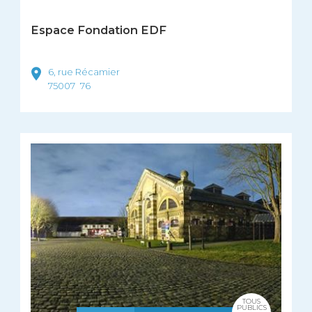
Espace Fondation EDF
6, rue Récamier
75007
76
TOUS
PUBLICS