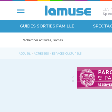
LES 
Spect
GUIDES SORTIES FAMILLE
SPECTA
NATURE
ÉCOUT
>
>
ACCUEIL
ADRESSES
ESPACES CULTURELS
MONUM
PUB