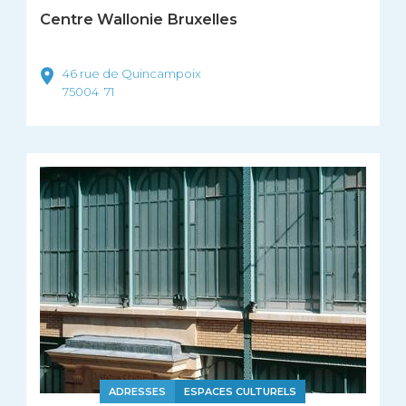
Centre Wallonie Bruxelles
46 rue de Quincampoix
75004
71
ADRESSES
ESPACES CULTURELS