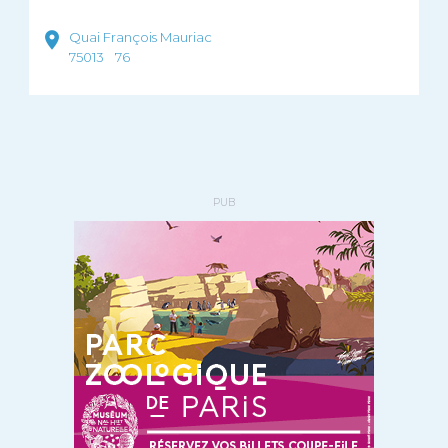
Quai François Mauriac
75013
76
PUB