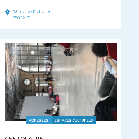
58 rue de Richelieu
75002
71
ADRESSES
ESPACES CULTURELS
CENTQUATRE