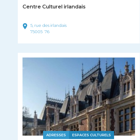
Centre Culturel irlandais
5, rue des irlandais
75005
76
ADRESSES
ESPACES CULTURELS