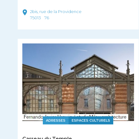
2bis, rue de la Providence
75013
76
ADRESSES
ESPACES CULTURELS
Carreau du Temple